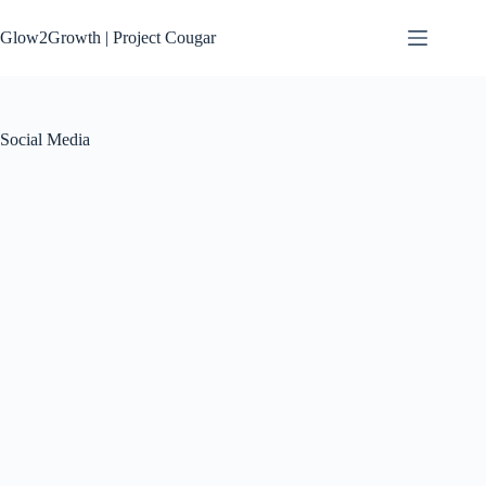
Przejdź
do
Glow2Growth | Project Cougar
treści
Social Media